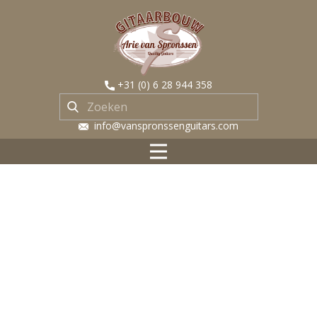
​+31 (0) 6 28 944 358
​ info@vanspronssenguitars.com