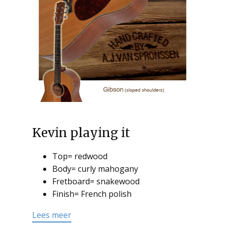
Kevin playing it
Top= redwood
Body= curly mahogany
Fretboard= snakewood
Finish= French polish
Lees meer